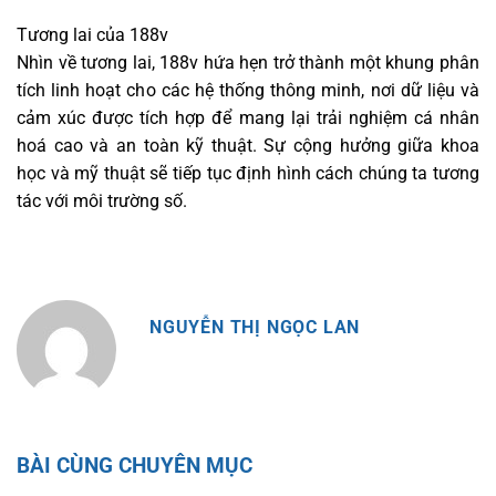
Tương lai của 188v
Nhìn về tương lai, 188v hứa hẹn trở thành một khung phân
tích linh hoạt cho các hệ thống thông minh, nơi dữ liệu và
cảm xúc được tích hợp để mang lại trải nghiệm cá nhân
hoá cao và an toàn kỹ thuật. Sự cộng hưởng giữa khoa
học và mỹ thuật sẽ tiếp tục định hình cách chúng ta tương
tác với môi trường số.
NGUYỄN THỊ NGỌC LAN
BÀI CÙNG CHUYÊN MỤC