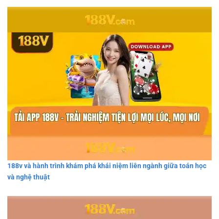
188v và hành trình khám phá khái niệm liên ngành giữa toán học
và nghệ thuật