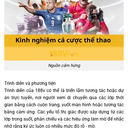
Nguồn cảm hứng
Trình diễn và phương tiện
Trình diễn của 188v có thể là triển lãm tương tác hoặc dự
án trực tuyến, nơi người xem di chuyển qua các lớp thời
gian bằng cách cuộn trang, vuốt màn hình hoặc tương tác
bằng cảm ứng. Các yếu tố thị giác được xây dựng từ các
lớp trong suốt, phản chiếu và các hiệu ứng làm mờ để nhắc
nhở rằng ký ức luôn có nhiều mức độ rõ - mờ.