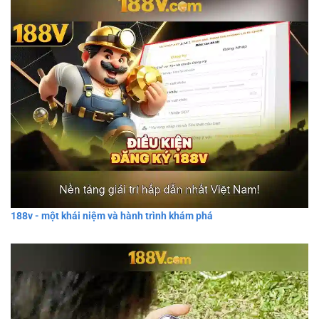
188v - một khái niệm và hành trình khám phá