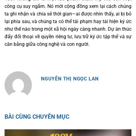
công cụ suy ngẫm. Nó mời cộng đồng xem lại cách chúng
ta ghi nhận và chia sẻ thời gian—ai được nhìn thấy, ai bị bỏ
lại phía sau, và chúng ta có thể tái phạm hay tái hiện ký ức
như thế nào trong một xã hội ngày càng nhanh. Dự án thúc
đẩy đối thoại về quyền riêng tư, lưu trữ ký ức tập thể và sự
cân bằng giữa công nghệ và con người.
NGUYỄN THỊ NGỌC LAN
BÀI CÙNG CHUYÊN MỤC