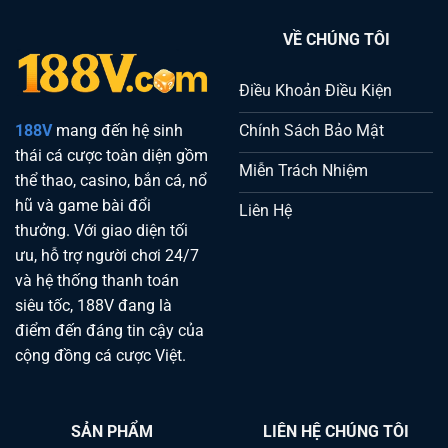
VỀ CHÚNG TÔI
Điều Khoản Điều Kiện
Chính Sách Bảo Mật
188V
mang đến hệ sinh
thái cá cược toàn diện gồm
Miễn Trách Nhiệm
thể thao, casino, bắn cá, nổ
hũ và game bài đổi
Liên Hệ
thưởng. Với giao diện tối
ưu, hỗ trợ người chơi 24/7
và hệ thống thanh toán
siêu tốc, 188V đang là
điểm đến đáng tin cậy của
cộng đồng cá cược Việt.
SẢN PHẨM
LIÊN HỆ CHÚNG TÔI