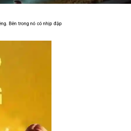
êng. Bên trong nó có nhịp đập