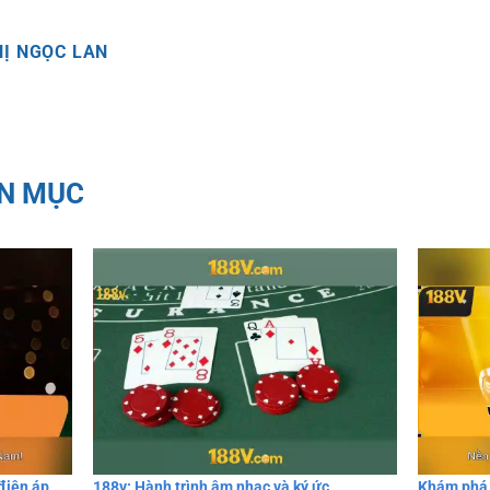
Ị NGỌC LAN
ÊN MỤC
điện áp
188v: Hành trình âm nhạc và ký ức
Khám phá 