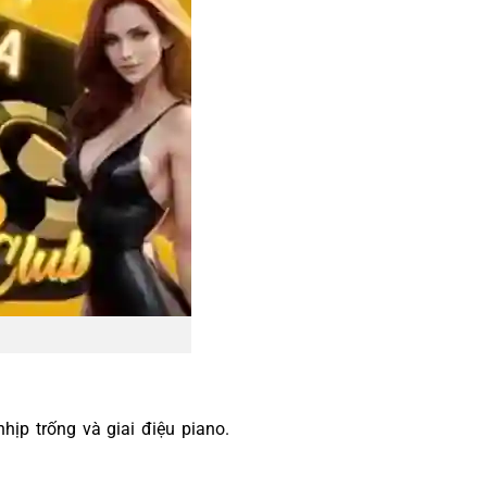
ịp trống và giai điệu piano.