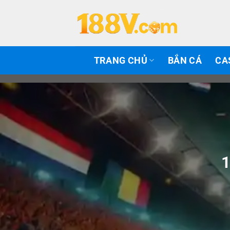
TRANG CHỦ
BẮN CÁ
CA
1