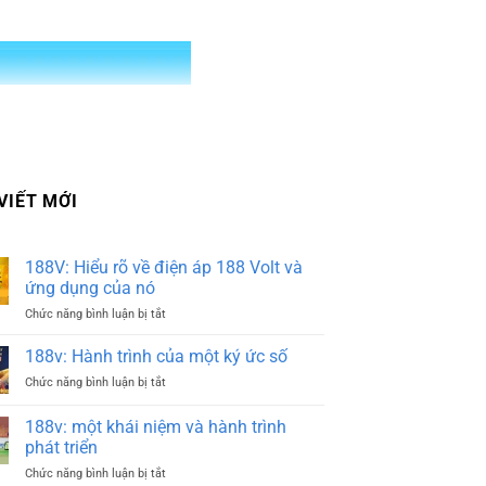
 VIẾT MỚI
188V: Hiểu rõ về điện áp 188 Volt và
ứng dụng của nó
Chức năng bình luận bị tắt
ở
Bắn
Cá
188v: Hành trình của một ký ức số
Rùa
Chức năng bình luận bị tắt
ở
Xanh:
Bắn
Săn
Cá
188v: một khái niệm và hành trình
Thưởng
Rùa
Dưới
phát triển
Xanh:
Lòng
Chức năng bình luận bị tắt
ở
Săn
Đại