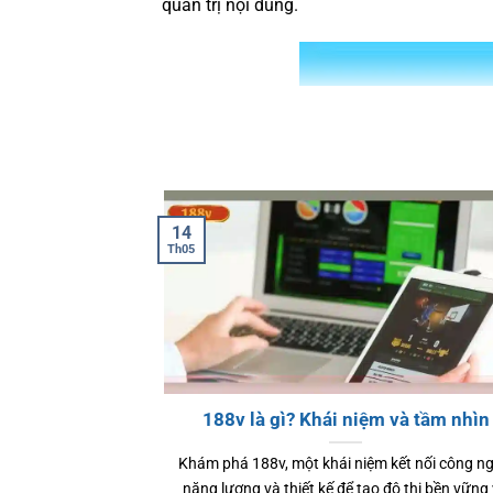
quản trị nội dung.
14
Th05
188v là gì? Khái niệm và tầm nhìn
Khám phá 188v, một khái niệm kết nối công ng
năng lượng và thiết kế để tạo đô thị bền vững