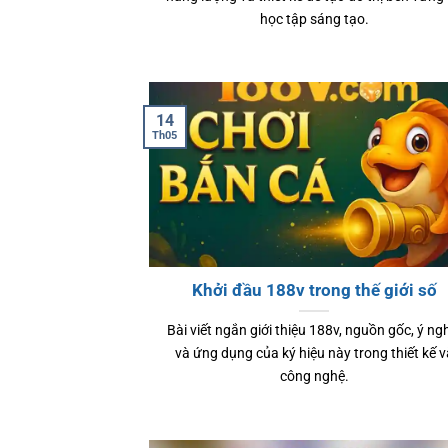
học tập sáng tạo.
14
Th05
Mục lục
Khởi đầu 188v trong thế giới số
Giới thiệu về 188v và vai trò của casino tr
Bài viết ngắn giới thiệu 188v, nguồn gốc, ý ng
Các yếu tố đánh giá nền tảng casino uy tín
và ứng dụng của ký hiệu này trong thiết kế v
công nghệ.
Trải nghiệm trò chơi và chất lượng nhà cu
An toàn người chơi và quản lý rủi ro