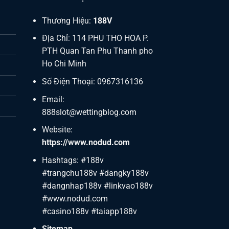
Thương Hiệu:
188V
Địa Chỉ: 114 PHU THO HOA P.
PTH Quan Tan Phu Thanh pho
Ho Chi Minh
Số Điện Thoại:
0967316136
Email:
888slot@wettingblog.com
Website:
https://www.nodud.com
Hashtags: #188v
#trangchu188v #dangky188v
#dangnhap188v #linkvao188v
#www.nodud.com
#casino188v #taiapp188v
Sitemap