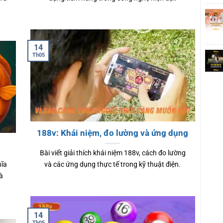
14
Th05
Khung tổng quan 188v và casino
188v: Khái niệm, đo lường và ứng dụng
Bài viết giải thích khái niệm 188v, cách đo lường
ực tuyến
hĩa
và các ứng dụng thực tế trong kỹ thuật điện.
à
ng cấp
14
Th05