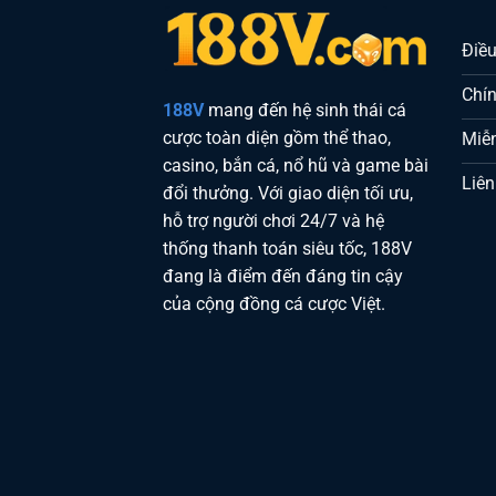
Điều
Chí
188V
mang đến hệ sinh thái cá
cược toàn diện gồm thể thao,
Miễ
casino, bắn cá, nổ hũ và game bài
Liên
đổi thưởng. Với giao diện tối ưu,
hỗ trợ người chơi 24/7 và hệ
thống thanh toán siêu tốc, 188V
đang là điểm đến đáng tin cậy
của cộng đồng cá cược Việt.