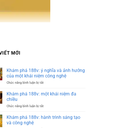
 VIẾT MỚI
Khám phá 188v: ý nghĩa và ảnh hưởng
của một khái niệm công nghệ
Chức năng bình luận bị tắt
ở
Bắn
Cá
Khám phá 188v: một khái niệm đa
Rùa
chiều
Xanh:
Chức năng bình luận bị tắt
ở
Săn
Bắn
Thưởng
Cá
Khám phá 188v: hành trình sáng tạo
Dưới
Rùa
Lòng
và công nghệ
Xanh:
Đại