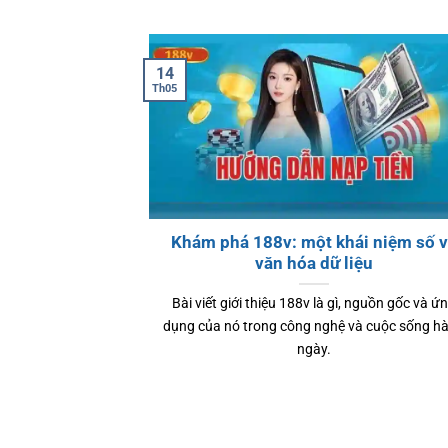
14
Th05
Khám phá 188v: một khái niệm số 
văn hóa dữ liệu
Bài viết giới thiệu 188v là gì, nguồn gốc và ứ
dụng của nó trong công nghệ và cuộc sống h
ngày.