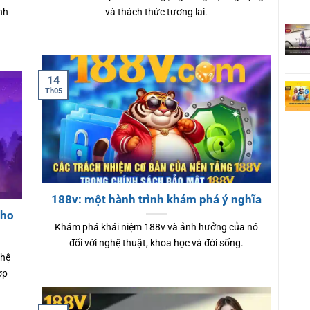
nh
và thách thức tương lai.
Giao-dien-188v
14
Th05
rò của xo so
uả và cập nhật xo so theo chu kỳ mở thưởng, giúp người chơi 
 việc công bố số trúng mà còn cung cấp các dữ liệu liên quan 
ho người dùng có nhu cầu tìm hiểu sâu hơn. Nhờ đó, người dùng
188v: một hành trình khám phá ý nghĩa
188V.COM
cho
Khám phá khái niệm 188v và ảnh hưởng của nó
ến ngày càng cạnh tranh, yếu tố tin cậy và minh bạch là hàng đ
đối với nghệ thuật, khoa học và đời sống.
ung cấp hướng dẫn rõ ràng cho người chơi mới. Dưới đây là n
ghệ
ợp