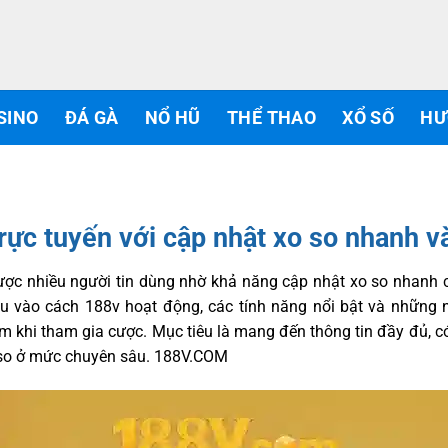
SINO
ĐÁ GÀ
NỔ HŨ
THỂ THAO
XỔ SỐ
HƯ
rực tuyến với cập nhật xo so nhanh v
ược nhiều người tin dùng nhờ khả năng cập nhật xo so nhanh c
 sâu vào cách 188v hoạt động, các tính năng nổi bật và những 
m khi tham gia cược. Mục tiêu là mang đến thông tin đầy đủ, c
so ở mức chuyên sâu. 188V.COM