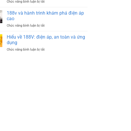
Chức năng bình luận bị tắt
ở
Săn
Dương
Bắn
Thưởng
Hấp
Cá
188v và hành trình khám phá điện áp
Dưới
Dẫn
Rùa
Lòng
cao
Xanh:
Đại
Chức năng bình luận bị tắt
ở
Săn
Dương
Bắn
Thưởng
Hấp
Cá
Hiểu về 188V: điện áp, an toàn và ứng
Dưới
Dẫn
Rùa
Lòng
dụng
Xanh:
Đại
Chức năng bình luận bị tắt
ở
Săn
Dương
Bắn
Thưởng
Hấp
Cá
Dưới
Dẫn
nắm được kết quả một cách nhanh chóng và
Rùa
Lòng
Xanh:
Đại
như tần suất xuất hiện của các số, lịch mở
Săn
Dương
 có thể đưa ra quyết định cược dựa trên dữ
Thưởng
Hấp
Dưới
Dẫn
Lòng
Đại
ầu. 188v chú trọng đến việc cập nhật đúng
Dương
Hấp
hững tính năng nổi bật mà bạn có thể khai
Dẫn