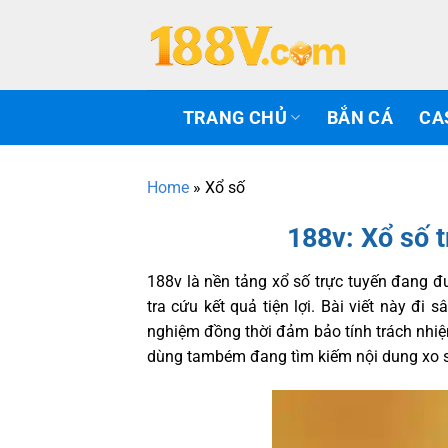
TRANG CHỦ
BẮN CÁ
CA
Home
»
Xổ số
188v: Xổ số t
188v là nền tảng xổ số trực tuyến đang đ
tra cứu kết quả tiện lợi. Bài viết này đi
nghiệm đồng thời đảm bảo tính trách nhiệ
dùng também đang tìm kiếm nội dung xo 