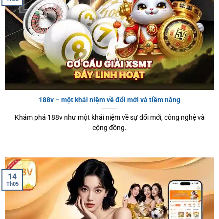
Hỗ trợ chat trực tuyến 188v
Email và mẫu liên hệ
188v – một khái niệm về đổi mới và tiềm năng
Nếu bạn muốn gửi yêu cầu chi tiết hoặc đính kèm tài liệu,
Khám phá 188v như một khái niệm về sự đổi mới, công nghệ và
hãy điền mẫu liên hệ trên trang web hoặc gửi email tới hổ
cộng đồng.
trợ của chúng tôi. Mẫu yêu cầu nên mô tả rõ vấn đề, thời
gian xảy ra và bất kỳ bằng chứng liên quan để rút ngắn
thời gian xử lý.
14
Thông tin liên hệ qua mẫu:
Mẫu liên hệ
Th05
Số điện thoại hỗ trợ