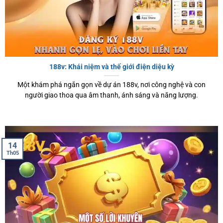
Đối với các vấn đề khẩn cấp hoặc khi bạn gặp khó khăn
trong việc gửi yêu cầu, có thể gọi đến số hotline được công
khai trên trang Liên hệ. Thời gian phản hồi sẽ được thông
báo ngay khi bạn liên hệ lần đầu.
Kênh mạng xã hội và tin nhắn nhanh
188v: Khái niệm và thế giới điện diệu kỳ
Chúng tôi cũng có các kênh liên hệ nhanh qua mạng xã hội
Một khám phá ngắn gọn về dự án 188v, nơi công nghệ và con
để bạn có thể gửi thắc mắc hoặc nhận cập nhật khuyến
người giao thoa qua âm thanh, ánh sáng và năng lượng.
mãi và sự cố hệ thống. Các kênh này được quản lý bởi đội
ngũ hỗ trợ và cập nhật liên tục để đảm bảo phản hồi trong
thời gian ngắn.
14
Quy trình xử lý yêu cầu hỗ trợ
Th05
Khi nhận được một yêu cầu, hệ thống sẽ xác thực thông tin
và phân loại mức độ ưu tiên dựa trên tính khẩn cấp và
phạm vi ảnh hưởng. Quá trình xử lý có thể được chia thành
các bước chính dưới đây để đảm bảo tính minh bạch và
kết quả xác định.