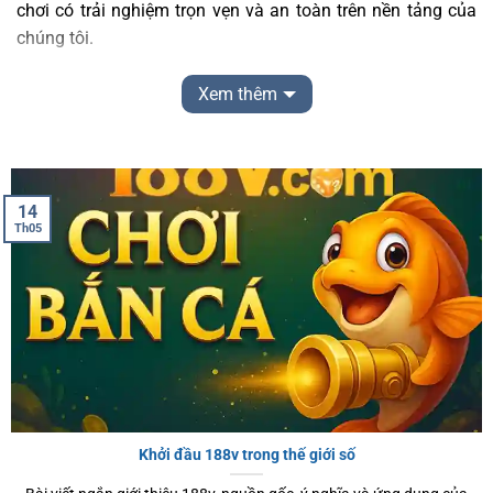
chơi có trải nghiệm trọn vẹn và an toàn trên nền tảng của
chúng tôi.
Mục lục (TOC tự động)
Xem thêm
Giới thiệu về 188v và liên hệ
Các kênh liên hệ nhanh
Quy trình xử lý yêu cầu
14
Th05
Hỗ trợ ngôn ngữ và khu vực
An toàn người chơi và khuyến cáo
Câu hỏi thường gặp
Liên hệ chủ sở hữu trang
Hỗ trợ và liên hệ với 188v - Cam kết chất lượng
188v đặt sự tín nhiệm của người chơi lên hàng đầu bằng
Khởi đầu 188v trong thế giới số
quy trình hỗ trợ minh bạch và kênh liên hệ dễ tiếp cận.