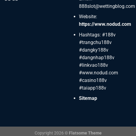
888slot@wettingblog.com
Website:
https://www.nodud.com
Hashtags: #188v
#trangchu188v
#dangky188v
#dangnhap188v
#linkvao188v
#www.nodud.com
#casino188v
#taiapp188v
Sitemap
Copyright 2026 ©
Flatsome Theme