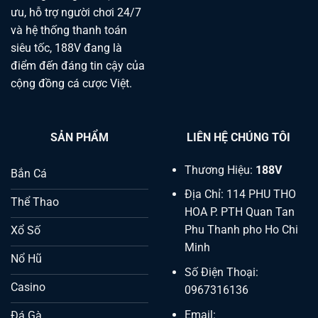
ưu, hỗ trợ người chơi 24/7
để có cái nhìn công bằng và cân nhắc giữa các lựa chọn.
và hệ thống thanh toán
Người đọc có thể tìm kiếm nhận định khách quan từ các
siêu tốc, 188V đang là
diễn đàn cược uy tín và bài đánh giá chuyên môn để có
điểm đến đáng tin cậy của
quyết định phù hợp với nhu cầu cá nhân.
cộng đồng cá cược Việt.
Kết luận
SẢN PHẨM
LIÊN HỆ CHÚNG TÔI
188v mang lại trải nghiệm cược an toàn, minh bạch và dễ
tiếp cận cho người chơi Việt. Bài viết này nhấn mạnh tầm
Thương Hiệu:
188V
Bắn Cá
quan trọng của việc bảo mật thông tin, tuân thủ pháp lý,
quản trị ngân sách và áp dụng các chiến lược cược có cơ
Địa Chỉ: 114 PHU THO
Thể Thao
sở dữ liệu. Để có trải nghiệm tối ưu, hãy tham gia tại
HOA P. PTH Quan Tan
188V.COM và tham khảo các tài nguyên liên quan đến từ
Phu Thanh pho Ho Chi
Xổ Số
khóa no hu để nâng cao kiến thức và sự tự tin khi cược
Minh
Nổ Hũ
trực tuyến.
Số Điện Thoại:
Casino
0967316136
Email:
Đá Gà