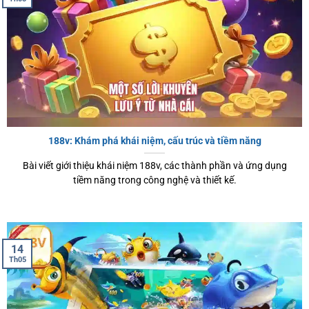
An toàn và pháp lý
Yếu tố an toàn không chỉ ở công nghệ mà còn ở quy trình
vận hành và quản trị rủi ro. 188v áp dụng mã hóa SSL cấp
quân đoàn để bảo vệ dữ liệu người dùng, đồng thời thực
hiện quy trình xác minh danh tính (KYC) nhằm ngăn chặn
hành vi gian lận và bảo vệ các giao dịch thanh toán. Bên
188v: Khám phá khái niệm, cấu trúc và tiềm năng
cạnh đó, nền tảng thường xuyên được kiểm tra bởi các tổ
chức độc lập nhằm xác nhận tính công bằng của trò chơi
Bài viết giới thiệu khái niệm 188v, các thành phần và ứng dụng
(RNG, payout ratio) và đảm bảo tuân thủ các quy định về
tiềm năng trong công nghệ và thiết kế.
trò chơi có trách nhiệm.
Khía cạnh pháp lý đặc biệt được chú trọng tại các thị
trường có quy định nghiêm ngặt. Người chơi nên tìm hiểu
14
điều kiện cấp phép hoạt động của nền tảng trên quốc gia
Th05
của họ và các giới hạn pháp lý liên quan đến cược trực
tuyến. Điều này giúp người chơi tham gia một cách an toàn