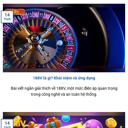
Sau phần giới thiệu, độc giả sẽ được hướng dẫn chi tiết
cách nhận diện yếu tố bảo đảm an toàn và tuân thủ pháp
14
Th05
lý khi tham gia cược tại 188V.COM.
188V là gì? Khái niệm và ứng dụng
Bài viết ngắn giải thích về 188V, một mức điện áp quan trọng
trong công nghệ và an toàn hệ thống.
14
bao-mat-ngan-sach.png
Th05