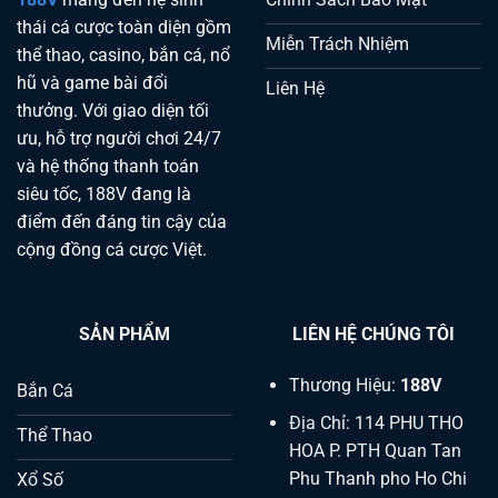
thái cá cược toàn diện gồm
Miễn Trách Nhiệm
thể thao, casino, bắn cá, nổ
hũ và game bài đổi
Liên Hệ
thưởng. Với giao diện tối
ưu, hỗ trợ người chơi 24/7
và hệ thống thanh toán
siêu tốc, 188V đang là
điểm đến đáng tin cậy của
cộng đồng cá cược Việt.
SẢN PHẨM
LIÊN HỆ CHÚNG TÔI
Thương Hiệu:
188V
Bắn Cá
Địa Chỉ: 114 PHU THO
Thể Thao
HOA P. PTH Quan Tan
Phu Thanh pho Ho Chi
Xổ Số