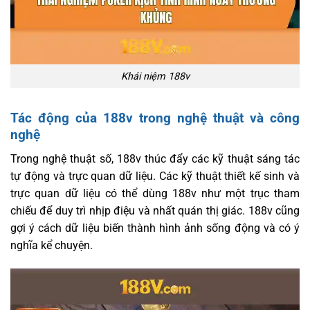
Khái niệm 188v
Tác động của 188v trong nghệ thuật và công
nghệ
Trong nghệ thuật số, 188v thúc đẩy các kỹ thuật sáng tác
tự động và trực quan dữ liệu. Các kỹ thuật thiết kế sinh và
trực quan dữ liệu có thể dùng 188v như một trục tham
chiếu để duy trì nhịp điệu và nhất quán thị giác. 188v cũng
gợi ý cách dữ liệu biến thành hình ảnh sống động và có ý
nghĩa kể chuyện.