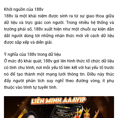
Khởi nguồn của 188v
188v là một khái niệm được sinh ra từ sự giao thoa giữa
dữ liệu và trực giác con người. Trong nhiều hệ thống và
trường phái số, 188v xuất hiện như một chuỗi sự kiện dẫn
dắt người dùng tới những nhận thức mới về cách dữ liệu
được sắp xếp và diễn giải.
Ý nghĩa của 188v trong dữ liệu
Ở mức độ khái quát, 188v gợi lên hình thức tổ chức dữ liệu
có tính chu trình, nơi mỗi yếu tố liên kết với hai yếu tố trước
nó để tạo thành một mạng lưới thông tin. Điều này thúc
đẩy người phân tích suy nghĩ theo đường vòng, ít phụ
thuộc vào trình tự tuyến tính.