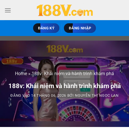
ĐĂNG KÝ
ĐĂNG NHẬP
Home
»
188v: Khái niệm và hành trình khám phá
188v: Khái niệm và hành trình khám phá
ĐĂNG VÀO
14 THÁNG 06, 2026
BỞI
NGUYỄN THỊ NGỌC LAN