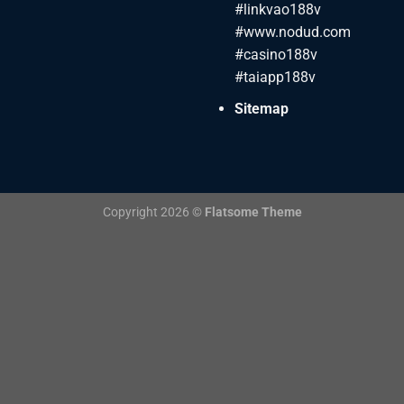
#linkvao188v
#www.nodud.com
#casino188v
#taiapp188v
Sitemap
Copyright 2026 ©
Flatsome Theme