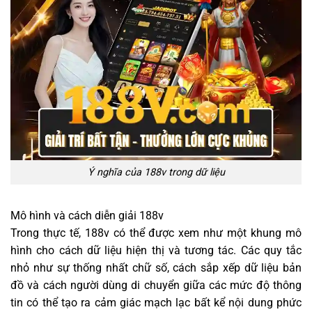
Ý nghĩa của 188v trong dữ liệu
Mô hình và cách diễn giải 188v
Trong thực tế, 188v có thể được xem như một khung mô
hình cho cách dữ liệu hiện thị và tương tác. Các quy tắc
nhỏ như sự thống nhất chữ số, cách sắp xếp dữ liệu bản
đồ và cách người dùng di chuyển giữa các mức độ thông
tin có thể tạo ra cảm giác mạch lạc bất kể nội dung phức