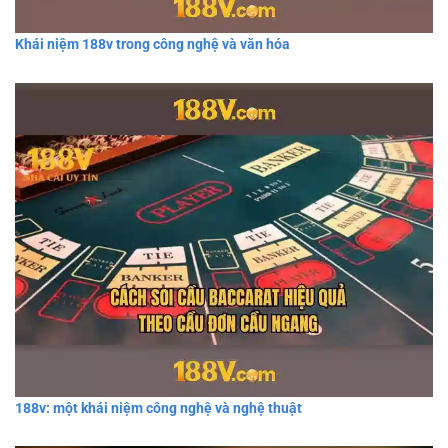
Khái niệm 188v trong công nghệ và văn hóa
188v: một khái niệm công nghệ và nghệ thuật