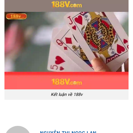
Kết luận về 188v