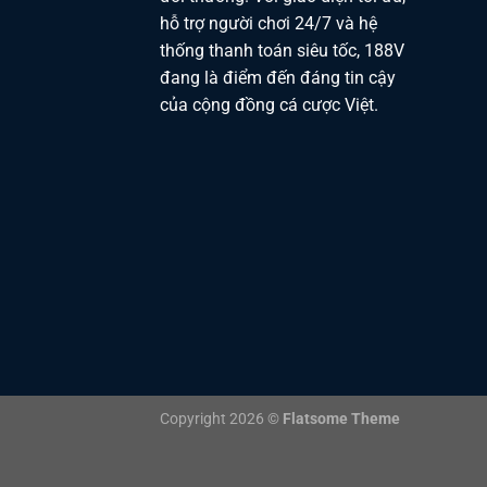
hỗ trợ người chơi 24/7 và hệ
thống thanh toán siêu tốc, 188V
đang là điểm đến đáng tin cậy
của cộng đồng cá cược Việt.
Copyright 2026 ©
Flatsome Theme