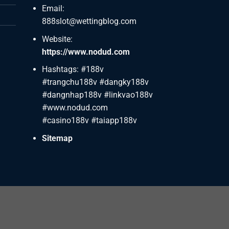
Email:
888slot@wettingblog.com
Website:
https://www.nodud.com
Hashtags: #188v
#trangchu188v #dangky188v
#dangnhap188v #linkvao188v
#www.nodud.com
#casino188v #taiapp188v
Sitemap