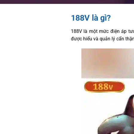
188V là gì?
188V là một mức điện áp tươ
được hiểu và quản lý cẩn thậ