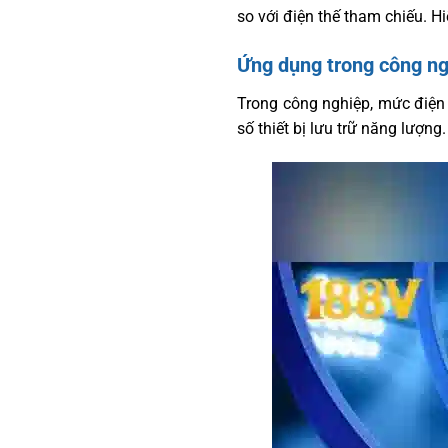
so với điện thế tham chiếu. 
Ứng dụng trong công ngh
Trong công nghiệp, mức điện 
số thiết bị lưu trữ năng lượn