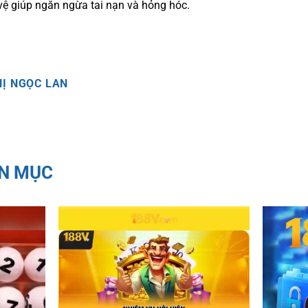
o vệ giúp ngăn ngừa tai nạn và hỏng hóc.
Ị NGỌC LAN
ÊN MỤC