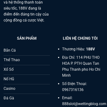
và hệ thống thanh toán
siêu tốc, 188V đang là
điểm đến đáng tin cậy của
cộng đồng cá cược Việt.
SẢN PHẨM
LIÊN HỆ CHÚNG TÔI
Thương Hiệu:
188V
Bắn Cá
Địa Chỉ: 114 PHU THO
Thể Thao
HOA P. PTH Quan Tan
Phu Thanh pho Ho Chi
Xổ Số
Minh
Nổ Hũ
Số Điện Thoại:
Casino
0967316136
Email:
Đá Gà
888slot@wettingblog.com