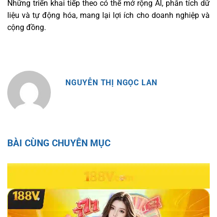
Những triển khai tiếp theo có thể mở rộng AI, phân tích dữ
liệu và tự động hóa, mang lại lợi ích cho doanh nghiệp và
cộng đồng.
NGUYỄN THỊ NGỌC LAN
BÀI CÙNG CHUYÊN MỤC