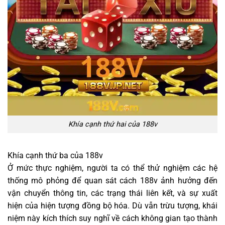
Khía cạnh thứ hai của 188v
Khía cạnh thứ ba của 188v
Ở mức thực nghiệm, người ta có thể thử nghiệm các hệ
thống mô phỏng để quan sát cách 188v ảnh hưởng đến
vận chuyển thông tin, các trạng thái liên kết, và sự xuất
hiện của hiện tượng đồng bộ hóa. Dù vẫn trừu tượng, khái
niệm này kích thích suy nghĩ về cách không gian tạo thành