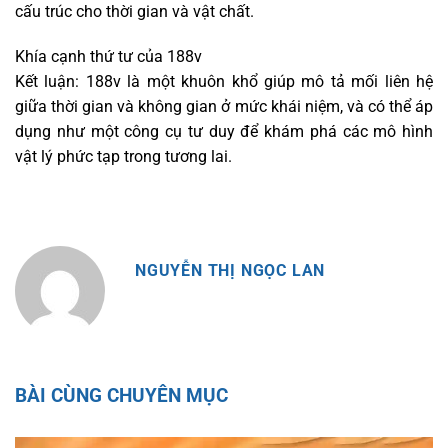
cấu trúc cho thời gian và vật chất.
Khía cạnh thứ tư của 188v
Kết luận: 188v là một khuôn khổ giúp mô tả mối liên hệ
giữa thời gian và không gian ở mức khái niệm, và có thể áp
dụng như một công cụ tư duy để khám phá các mô hình
vật lý phức tạp trong tương lai.
NGUYỄN THỊ NGỌC LAN
BÀI CÙNG CHUYÊN MỤC