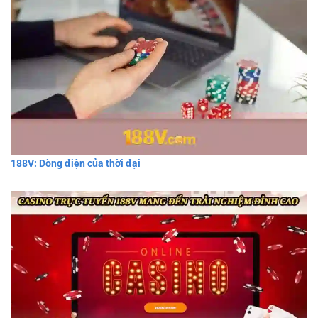
188V: Dòng điện của thời đại