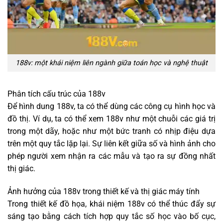
188v: một khái niệm liên ngành giữa toán học và nghệ thuật
Phân tích cấu trúc của 188v
Để hình dung 188v, ta có thể dùng các công cụ hình học và
đồ thị. Ví dụ, ta có thể xem 188v như một chuỗi các giá trị
trong một dãy, hoặc như một bức tranh có nhịp điệu dựa
trên một quy tắc lặp lại. Sự liên kết giữa số và hình ảnh cho
phép người xem nhận ra các mẫu và tạo ra sự đồng nhất
thị giác.
Ảnh hưởng của 188v trong thiết kế và thị giác máy tính
Trong thiết kế đồ họa, khái niệm 188v có thể thúc đẩy sự
sáng tạo bằng cách tích hợp quy tắc số học vào bố cục,