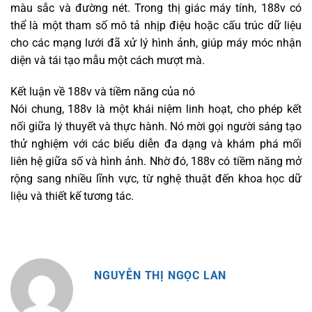
màu sắc và đường nét. Trong thị giác máy tính, 188v có
thể là một tham số mô tả nhịp điệu hoặc cấu trúc dữ liệu
cho các mạng lưới đã xử lý hình ảnh, giúp máy móc nhận
diện và tái tạo mẫu một cách mượt mà.
Kết luận về 188v và tiềm năng của nó
Nói chung, 188v là một khái niệm linh hoạt, cho phép kết
nối giữa lý thuyết và thực hành. Nó mời gọi người sáng tạo
thử nghiệm với các biểu diễn đa dạng và khám phá mối
liên hệ giữa số và hình ảnh. Nhờ đó, 188v có tiềm năng mở
rộng sang nhiều lĩnh vực, từ nghệ thuật đến khoa học dữ
liệu và thiết kế tương tác.
NGUYỄN THỊ NGỌC LAN