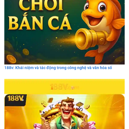
188v: Khái niệm và tác động trong công nghệ và văn hóa số