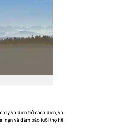
ch ly và điện trở cách điện, và
ai nạn và đảm bảo tuổi thọ hệ