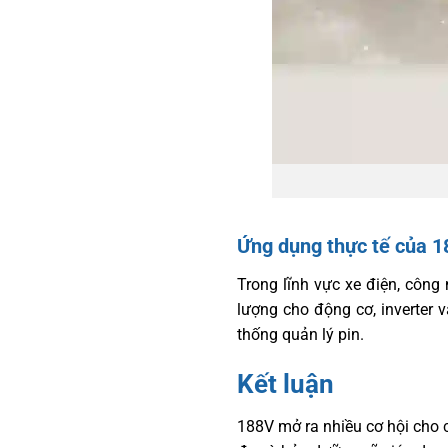
Ứng dụng thực tế của 
Trong lĩnh vực xe điện, công
lượng cho động cơ, inverter 
thống quản lý pin.
Kết luận
188V mở ra nhiều cơ hội cho 