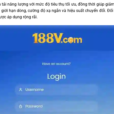
tải năng lượng với mức độ tiêu thụ tối ưu, đồng thời giúp giả
giới hạn dòng, cường độ xạ ngắn và hiệu suất chuyển đổi. Đối v
ợc áp dụng rộng rãi.