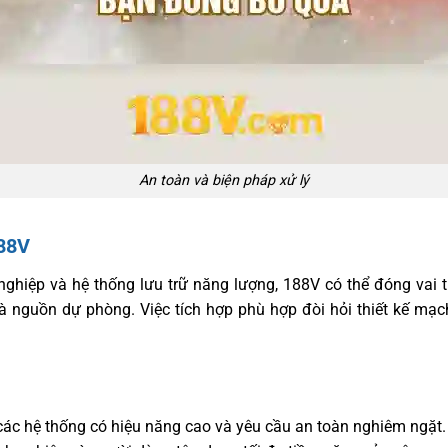
An toàn và biện pháp xử lý
188V
 nghiệp và hệ thống lưu trữ năng lượng, 188V có thể đóng vai 
và nguồn dự phòng. Việc tích hợp phù hợp đòi hỏi thiết kế mạch
các hệ thống có hiệu năng cao và yêu cầu an toàn nghiêm ngặt.