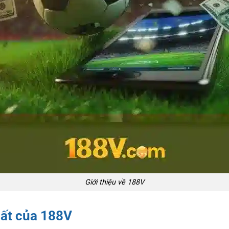
Giới thiệu về 188V
uất của 188V