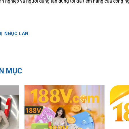
h nghiệp và người dùng tận dụng tối đa tiềm năng của công ng
Ị NGỌC LAN
ÊN MỤC