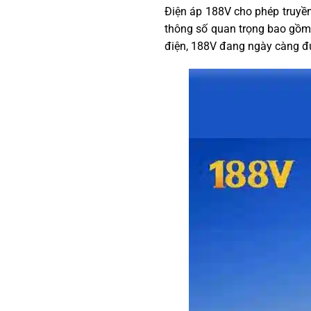
Điện áp 188V cho phép truyền 
thông số quan trọng bao gồm 
điện, 188V đang ngày càng đư