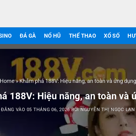
SINO
ĐÁ GÀ
NỔ HŨ
THỂ THAO
XỔ SỐ
HƯ
Home
»
Khám phá 188V: Hiệu năng, an toàn và ứng dụn
á 188V: Hiệu năng, an toàn và 
ĐĂNG VÀO
05 THÁNG 06, 2026
BỞI
NGUYỄN THỊ NGỌC LAN