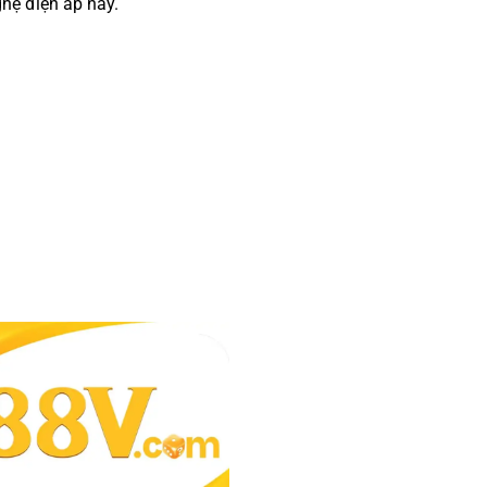
hệ điện áp này.