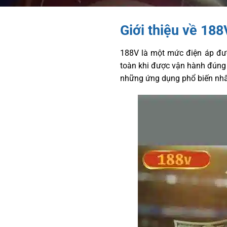
Giới thiệu về 188
188V là một mức điện áp đượ
toàn khi được vận hành đúng 
những ứng dụng phổ biến nhấ