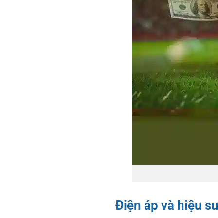
Điện áp và hiệu s