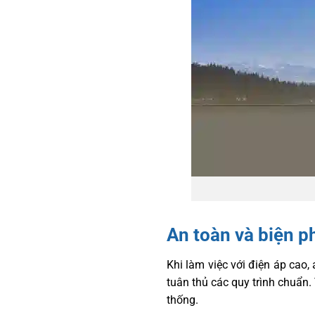
An toàn và biện p
Khi làm việc với điện áp cao, 
tuân thủ các quy trình chuẩn
thống.