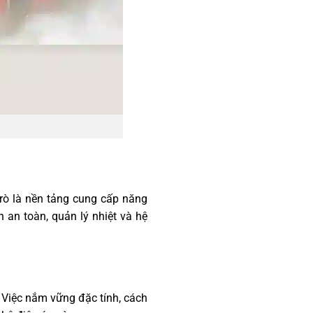
trò là nền tảng cung cấp năng
 an toàn, quản lý nhiệt và hệ
 Việc nắm vững đặc tính, cách