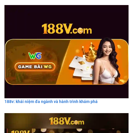
188v: khái niệm đa ngành và hành trình khám phá