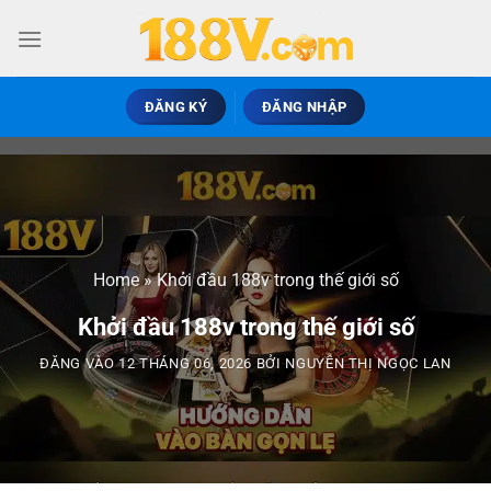
ĐĂNG KÝ
ĐĂNG NHẬP
Home
»
Khởi đầu 188v trong thế giới số
Khởi đầu 188v trong thế giới số
ĐĂNG VÀO
12 THÁNG 06, 2026
BỞI
NGUYỄN THỊ NGỌC LAN