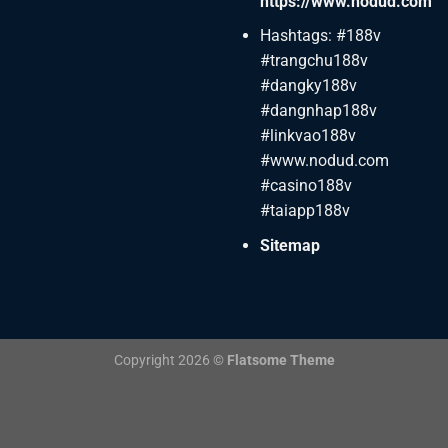
https://www.nodud.com
Hashtags: #188v
#trangchu188v
#dangky188v
#dangnhap188v
#linkvao188v
#www.nodud.com
#casino188v
#taiapp188v
Sitemap
Copyright 2026 ©
Flatsome Theme