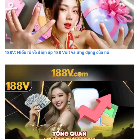
188V: Hiểu rõ về điện áp 188 Volt và ứng dụng của nó