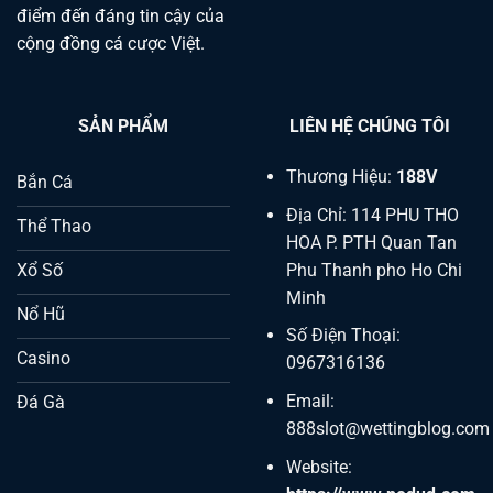
điểm đến đáng tin cậy của
cộng đồng cá cược Việt.
SẢN PHẨM
LIÊN HỆ CHÚNG TÔI
Thương Hiệu:
188V
Bắn Cá
Địa Chỉ: 114 PHU THO
Thể Thao
HOA P. PTH Quan Tan
Phu Thanh pho Ho Chi
Xổ Số
Minh
Nổ Hũ
Số Điện Thoại:
Casino
0967316136
Email:
Đá Gà
888slot@wettingblog.com
Website: