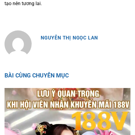
tạo nên tương lai.
NGUYỄN THỊ NGỌC LAN
BÀI CÙNG CHUYÊN MỤC